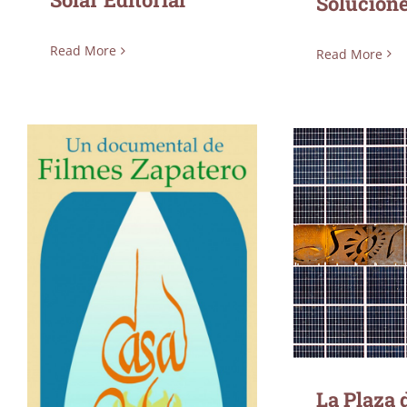
Solucion
Read More
Read More
La Pla
Independenc
La Plaza 