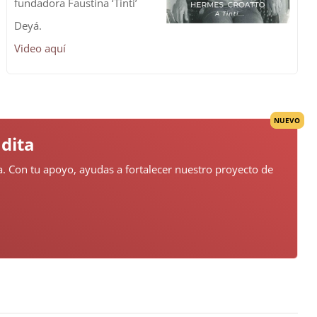
fundadora Faustina ‘Tinti’
Deyá.
Video aquí
NUEVO
dita
ita. Con tu apoyo, ayudas a fortalecer nuestro proyecto de