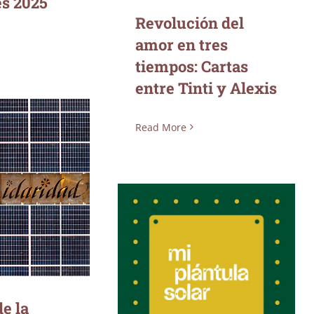
es 2025
Revolución del
amor en tres
tiempos: Cartas
entre Tinti y Alexis
Read More
za de la
ia Energética
Mi Plántula Solar
de la