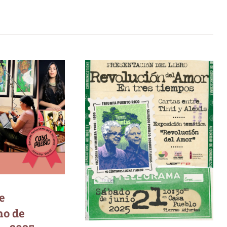
Periodismo de
nes 2025
Revolución del amor en
tres tiempos: Cartas entre
Tinti y Alexis
e
mo de