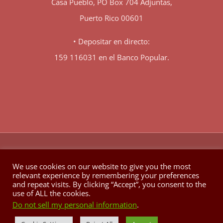
Casa Pueblo, PO Box 704 Adjuntas,
Puerto Rico 00601
• Depositar en directo:
159 116031 en el Banco Popular.
♥
© Copyright 1980 -
2026 | Hecho con
en Berkeley California
We use cookies on our website to give you the most
relevant experience by remembering your preferences
Facebook
X
YouTube
Instagram
and repeat visits. By clicking “Accept”, you consent to the
use of ALL the cookies.
Do not sell my personal information
.