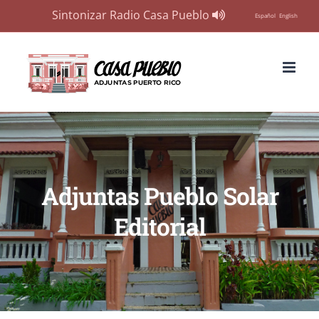
Sintonizar Radio Casa Pueblo
Español
English
Skip
to
content
Adjuntas Pueblo Solar
Editorial