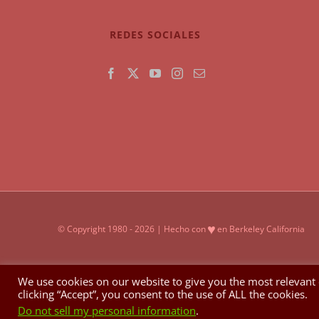
REDES SOCIALES
♥
© Copyright 1980 -
2026 | Hecho con
en Berkeley California
We use cookies on our website to give you the most relevant
clicking “Accept”, you consent to the use of ALL the cookies.
Do not sell my personal information
.