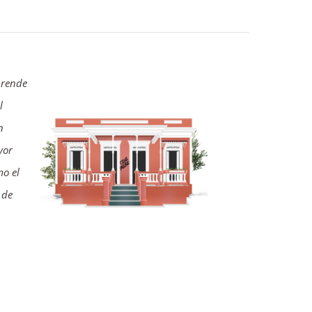
prende
l
n
yor
mo el
 de