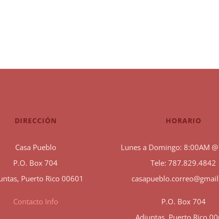
DIRECCIÓN
HORARIO
Casa Pueblo
Lunes a Domingo: 8:00AM @
P.O. Box 704
Tele: 787.829.4842
untas, Puerto Rico 00601
casapueblo.correo@gmai
Contacto Info
P.O. Box 704
Adjuntas, Puerto Rico 0