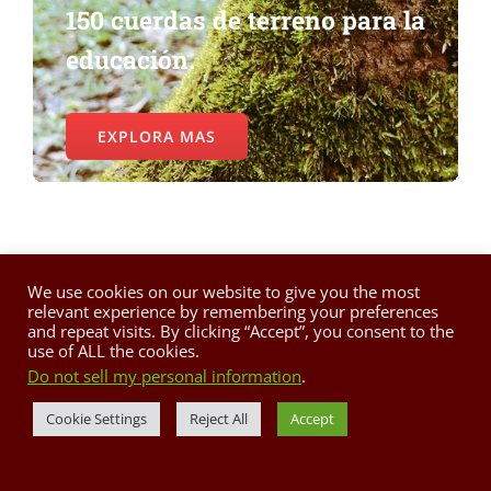
150 cuerdas de terreno para la
educación.
EXPLORA MAS
We use cookies on our website to give you the most
relevant experience by remembering your preferences
and repeat visits. By clicking “Accept”, you consent to the
use of ALL the cookies.
Do not sell my personal information
.
Alexis Massol Gonzalez
Cookie Settings
Reject All
Accept
2002 Goldman Prize Recipient