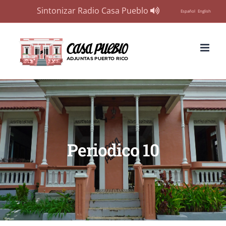
Sintonizar Radio Casa Pueblo
Español
English
Skip
to
content
Periodico 10