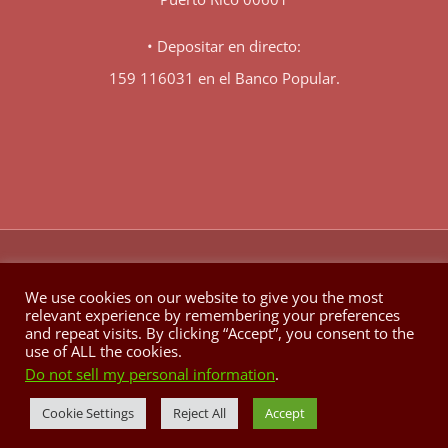
• Depositar en directo:
159 116031 en el Banco Popular.
♥
© Copyright 1980 -
2026 | Hecho con
en Berkeley California
We use cookies on our website to give you the most
relevant experience by remembering your preferences
Facebook
X
YouTube
Instagram
and repeat visits. By clicking “Accept”, you consent to the
use of ALL the cookies.
Do not sell my personal information
.
Cookie Settings
Reject All
Accept