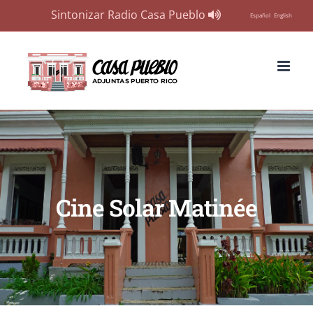
Sintonizar Radio Casa Pueblo
Español
English
Skip
to
content
Cine Solar Matinée