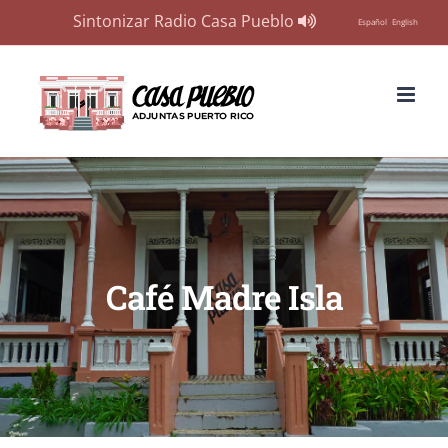
Sintonizar Radio Casa Pueblo
Español
English
Skip
to
content
Café Madre Isla