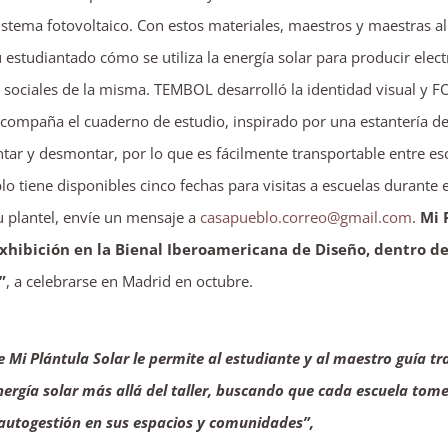
tema fotovoltaico. Con estos materiales, maestros y maestras al
estudiantado cómo se utiliza la energía solar para producir electr
 sociales de la misma. TEMBOL desarrolló la identidad visual y
acompaña el cuaderno de estudio, inspirado por una estantería de
r y desmontar, por lo que es fácilmente transportable entre esc
o tiene disponibles cinco fechas para visitas a escuelas durante 
su plantel, envíe un mensaje a
casapueblo.correo@gmail.com
.
Mi 
xhibición en la Bienal Iberoamericana de Diseño, dentro de
”
, a celebrarse en Madrid en octubre.
 Mi Plántula Solar le permite al estudiante y al maestro guía tr
nergía solar más allá del taller, buscando que cada escuela tom
e autogestión en sus espacios y comunidades”,