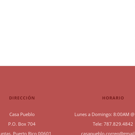
DIRECCIÓN
HORARIO
Casa Pueblo
Lunes a Domingo: 8:00AM @
P.O. Box 704
Tele: 787.829.4842
untas, Puerto Rico 00601
casapueblo.correo@gmai