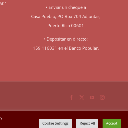
0601
• Enviar un cheque a
Casa Pueblo, PO Box 704 Adjuntas,
Puerto Rico 00601
• Depositar en directo:
159 116031 en el Banco Popular.
Facebook
X
YouTube
Instagram
By
Cookie Settings
Reject All
Accept