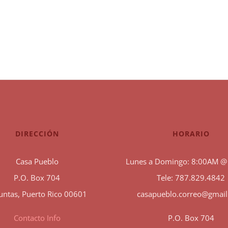
DIRECCIÓN
HORARIO
Casa Pueblo
Lunes a Domingo: 8:00AM @
P.O. Box 704
Tele: 787.829.4842
untas, Puerto Rico 00601
casapueblo.correo@gmai
Contacto Info
P.O. Box 704