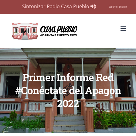
Sintonizar Radio Casa Pueblo
Español
English
Skip
to
content
Primer Informe Red
#Conéctate del Apagon
2022