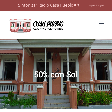
Sintonizar Radio Casa Pueblo
Español
English
Skip
to
content
50% con Sol