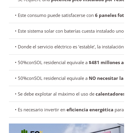
• Este consumo puede satisfacerse con
6 paneles fotovo
• Este sistema solar con baterías cuesta instalado unos
$8
• Donde el servicio eléctrico es ‘estable’, la instalación 
• 50%conSOL residencial equivale a
$481 millones anual
• 50%conSOL residencial equivale a
NO necesitar la gen
• Se debe explotar al máximo el uso de
calentadores sol
• Es necesario invertir en
eficiencia energética
para redu