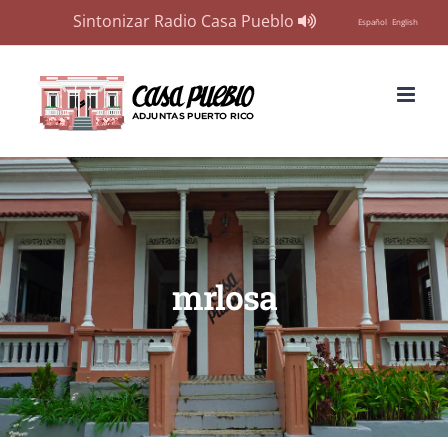
Sintonizar Radio Casa Pueblo
Español
English
Skip
to
content
mrlosa