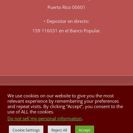
Puerto Rico 00601
• Depositar en directo:
159 116031 en el Banco Popular.
♥
© Copyright 1980 -
2026 | Hecho con
en Berkeley California
We use cookies on our website to give you the most
relevant experience by remembering your preferences
Facebook
X
YouTube
Instagram
and repeat visits. By clicking “Accept”, you consent to the
use of ALL the cookies.
Do not sell my personal information
.
Cookie Settings
Reject All
Accept