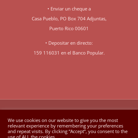
• Enviar un cheque a
Casa Pueblo, PO Box 704 Adjuntas,
Puerto Rico 00601
• Depositar en directo:
159 116031 en el Banco Popular.
♥
© Copyright 1980 -
2026 | Hecho con
en Berkeley California
We use cookies on our website to give you the most
relevant experience by remembering your preferences
Facebook
X
YouTube
Instagram
and repeat visits. By clicking “Accept”, you consent to the
use of ALL the cookies.