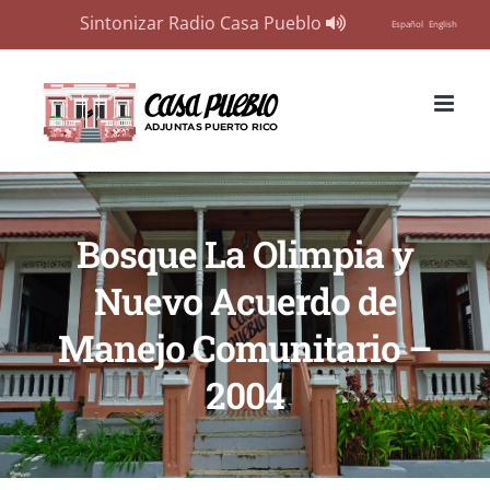
Sintonizar Radio Casa Pueblo
Español
English
Skip
to
content
Bosque La Olimpia y
Nuevo Acuerdo de
Manejo Comunitario –
2004