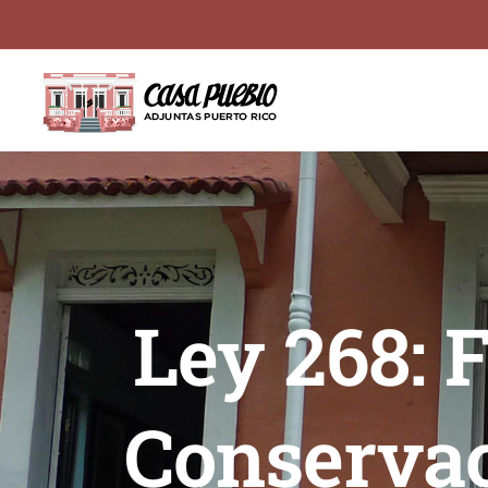
Skip
to
content
Ley 268: 
Conservac