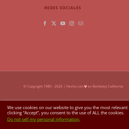
REDES SOCIALES
♥
© Copyright 1980 -
2026 | Hecho con
en Berkeley California
We use cookies on our website to give you the most relevant
clicking “Accept”, you consent to the use of ALL the cookies.
Do not sell my personal information
.