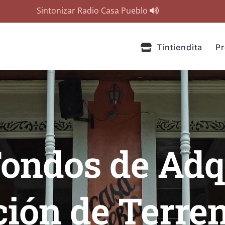
Sintonizar Radio Casa Pueblo
Tintiendita
P
Fondos de Adq
ión de Terren