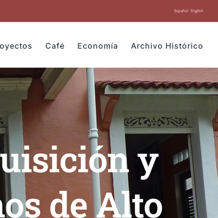
Español
English
royectos
Café
Economía
Archivo Histórico
uisición y
os de Alto