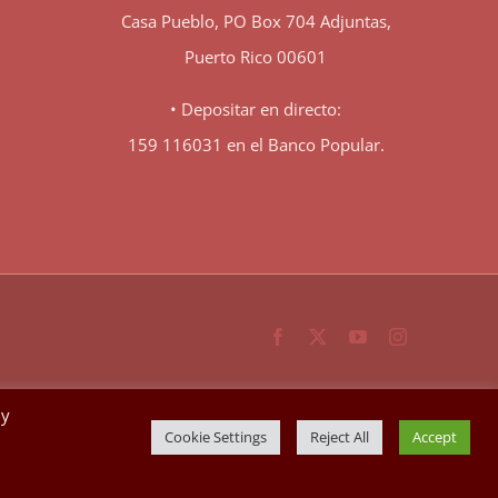
Casa Pueblo, PO Box 704 Adjuntas,
Puerto Rico 00601
• Depositar en directo:
159 116031 en el Banco Popular.
Facebook
X
YouTube
Instagram
By
Cookie Settings
Reject All
Accept