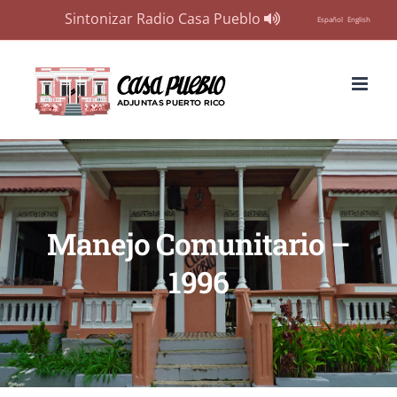
Sintonizar Radio Casa Pueblo
Español
English
Skip
to
content
Manejo Comunitario –
1996