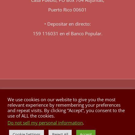
Casa Pueblo, PO Box 704 Adjuntas,
Puerto Rico 00601
• Depositar en directo:
159 116031 en el Banco Popular.
♥
© Copyright 1980 -
2026 | Hecho con
en Berkeley California
We use cookies on our website to give you the most
relevant experience by remembering your preferences
Facebook
X
YouTube
Instagram
and repeat visits. By clicking “Accept”, you consent to the
use of ALL the cookies.
Do not sell my personal information
.
Cookie Settings
Reject All
Accept