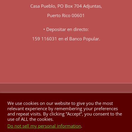
Casa Pueblo, PO Box 704 Adjuntas,
Puerto Rico 00601
• Depositar en directo:
159 116031 en el Banco Popular.
♥
© Copyright 1980 -
2026 | Hecho con
en Berkeley California
We use cookies on our website to give you the most
relevant experience by remembering your preferences
Facebook
X
YouTube
Instagram
and repeat visits. By clicking “Accept”, you consent to the
use of ALL the cookies.
Do not sell my personal information
.