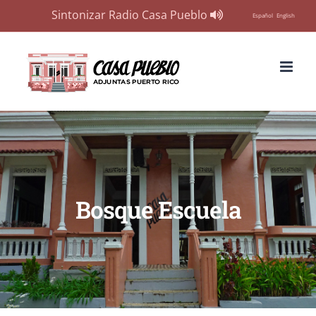
Sintonizar Radio Casa Pueblo
Español
English
Skip
to
content
Bosque Escuela