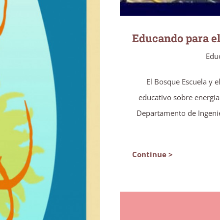
Educando para el
Educ
El Bosque Escuela y e
educativo sobre energía
Departamento de Ingenie
Continue >
e río