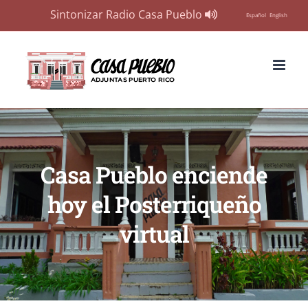
Sintonizar Radio Casa Pueblo
Español
English
Skip
to
content
Casa Pueblo enciende
hoy el Posterriqueño
virtual