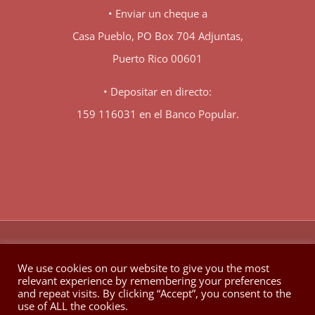
• Enviar un cheque a
Casa Pueblo, PO Box 704 Adjuntas,
Puerto Rico 00601
• Depositar en directo:
159 116031 en el Banco Popular.
♥
© Copyright 1980 -
2026 | Hecho con
en Berkeley California
We use cookies on our website to give you the most
relevant experience by remembering your preferences
Facebook
X
YouTube
Instagram
and repeat visits. By clicking “Accept”, you consent to the
use of ALL the cookies.