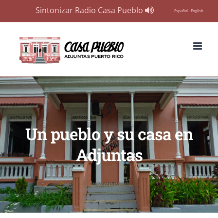
Sintonizar Radio Casa Pueblo
Español
English
Skip
to
content
Un pueblo y su casa en
Adjuntas