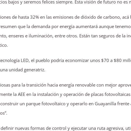
os bajos y seremos felices siempre. Esta visión de futuro no es
iones de hasta 32% en las emisiones de dióxido de carbono, ac
 Presumen que la demanda por energía aumentará aunque tenemo
ento, enseres e iluminación, entre otros. Están tan seguros de la i
ico.
ecnología LED, el pueblo podría economizar unos $70 a $80 mill
 una unidad generatriz.
iosas para la transición hacia energía renovable con mejor apro
amente la AEE en la instalación y operación de placas fotovoltaica
onstruir un parque fotovoltaico y operarlo en Guayanilla frente 
os”.
a definir nuevas formas de control y ejecutar una ruta agresiva, ut