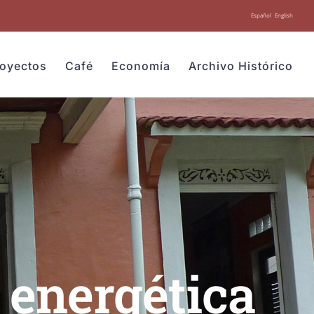
Español
English
royectos
Café
Economía
Archivo Histórico
d energética