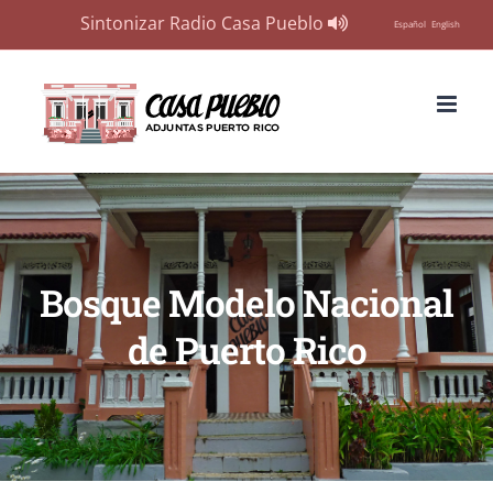
Sintonizar Radio Casa Pueblo
Español
English
Skip
to
content
Bosque Modelo Nacional
de Puerto Rico