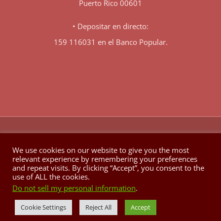
Puerto Rico 00601
• Depositar en directo:
159 116031 en el Banco Popular.
♥
© Copyright 1980 -
2026 | Hecho con
en Berkeley California
We use cookies on our website to give you the most
relevant experience by remembering your preferences
Facebook
X
YouTube
Instagram
and repeat visits. By clicking “Accept”, you consent to the
use of ALL the cookies.
Do not sell my personal information
.
Cookie Settings
Reject All
Accept