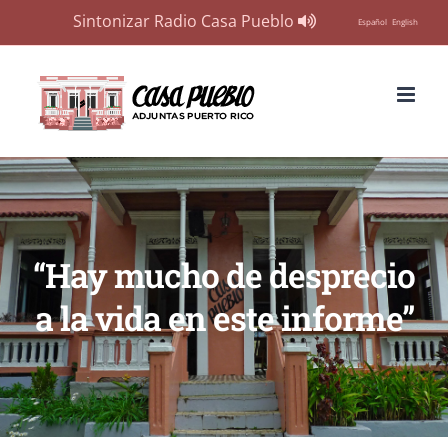
Sintonizar Radio Casa Pueblo
Español
English
Skip
to
content
“Hay mucho de desprecio
a la vida en este informe”