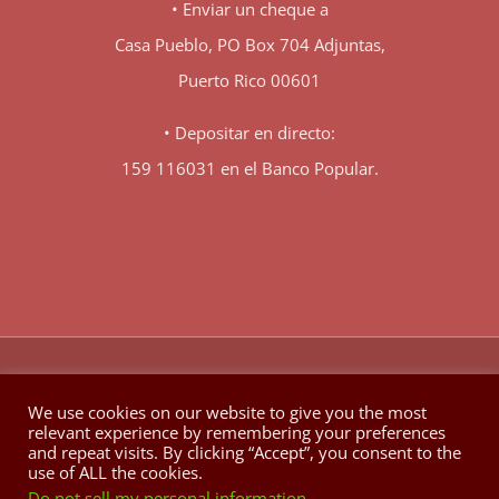
• Enviar un cheque a
Casa Pueblo, PO Box 704 Adjuntas,
Puerto Rico 00601
• Depositar en directo:
159 116031 en el Banco Popular.
♥
© Copyright 1980 -
2026 | Hecho con
en Berkeley California
We use cookies on our website to give you the most
relevant experience by remembering your preferences
Facebook
X
YouTube
Instagram
and repeat visits. By clicking “Accept”, you consent to the
use of ALL the cookies.
Do not sell my personal information
.