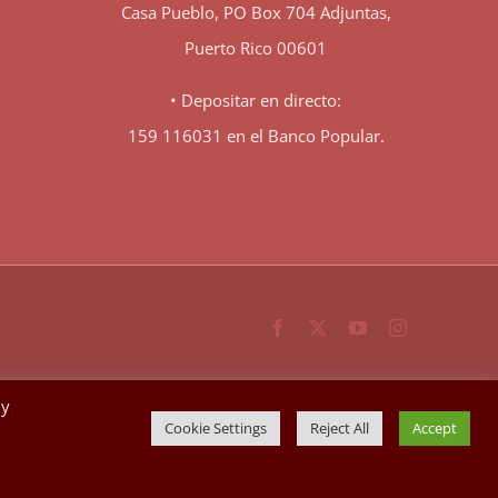
Casa Pueblo, PO Box 704 Adjuntas,
Puerto Rico 00601
• Depositar en directo:
159 116031 en el Banco Popular.
Facebook
X
YouTube
Instagram
By
Cookie Settings
Reject All
Accept