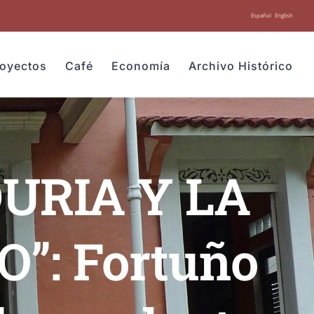
Español
English
royectos
Café
Economía
Archivo Histórico
URIA Y LA
”: Fortuño