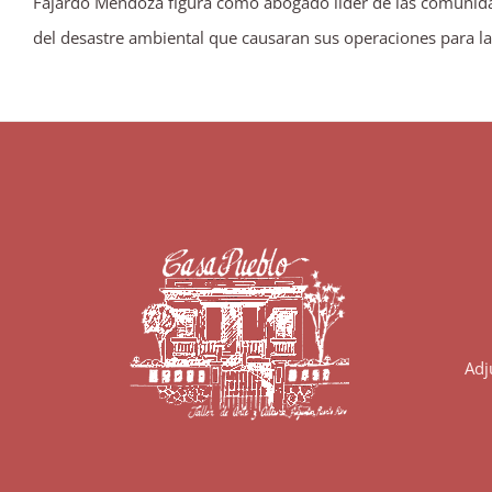
Fajardo Mendoza figura como abogado líder de las comunida
del desastre ambiental que causaran sus operaciones para la
Adj