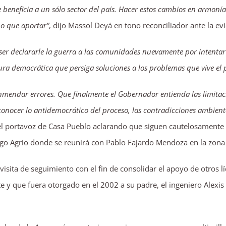
 beneficia a un sólo sector del país. Hacer estos cambios en armonía 
o que aportar”
, dijo Massol Deyá en tono reconciliador ante la e
 ser declararle la guerra a las comunidades nuevamente por intenta
ura democrática que persiga soluciones a los problemas que vive el p
e enmendar errores. Que finalmente el Gobernador entienda las limit
econocer lo antidemocrático del proceso, las contradicciones ambien
el portavoz de Casa Pueblo aclarando que siguen cautelosamente 
 Lago Agrio donde se reunirá con Pablo Fajardo Mendoza en la zon
isita de seguimiento con el fin de consolidar el apoyo de otros
que fuera otorgado en el 2002 a su padre, el ingeniero Alexis M