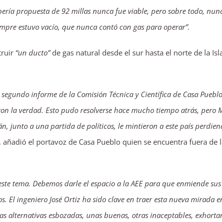
bería propuesta de 92 millas nunca fue viable, pero sobre todo, nun
iempre estuvo vacío, que nunca contó con gas para operar”.
ruir
“un ducto”
de gas natural desde el sur hasta el norte de la I
el segundo informe de la Comisión Técnica y Científica de Casa Puebl
n la verdad. Esto pudo resolverse hace mucho tiempo atrás, pero Mi
gán, junto a una partida de políticos, le mintieron a este país per
, añadió el portavoz de Casa Pueblo quien se encuentra fuera de l
e este tema. Debemos darle el espacio a la AEE para que enmiende s
s. El ingeniero José Ortiz ha sido clave en traer esta nueva mirada 
as alternativas esbozadas, unas buenas, otras inaceptables, exhor