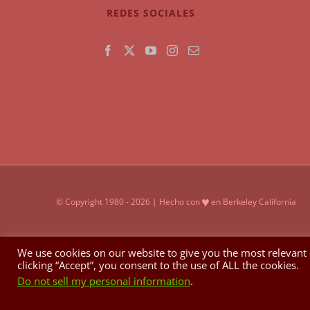
REDES SOCIALES
♥
© Copyright 1980 -
2026 | Hecho con
en Berkeley California
We use cookies on our website to give you the most relevant
clicking “Accept”, you consent to the use of ALL the cookies.
Do not sell my personal information
.