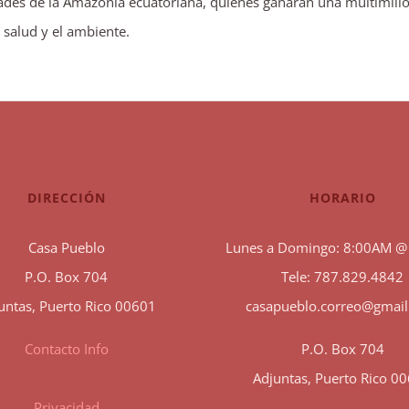
des de la Amazonía ecuatoriana, quienes ganaran una multimill
 salud y el ambiente.
DIRECCIÓN
HORARIO
Casa Pueblo
Lunes a Domingo: 8:00AM @
P.O. Box 704
Tele: 787.829.4842
untas, Puerto Rico 00601
casapueblo.correo@gmai
Contacto Info
P.O. Box 704
Adjuntas, Puerto Rico 0
Privacidad