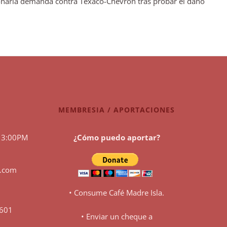
onaria demanda contra Texaco-Chevron tras probar el daño
MEMBRESIA / APORTACIONES
 3:00PM
¿Cómo puedo aportar?
l.com
• Consume Café Madre Isla.
0601
• Enviar un cheque a