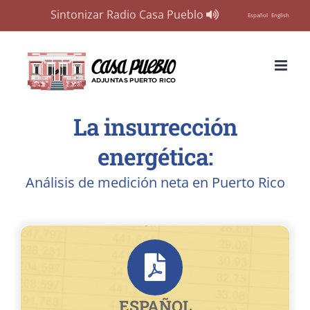
Sintonizar Radio Casa Pueblo
Español
English
Skip
to
content
La insurrección
energética:
Análisis de medición neta en Puerto Rico
ESPAÑOL