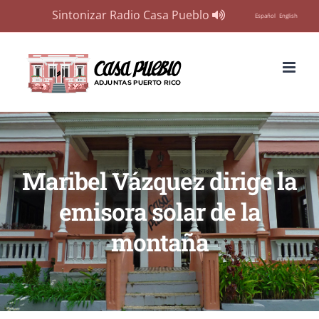
Sintonizar Radio Casa Pueblo
Español
English
Skip
to
content
Maribel Vázquez dirige la
emisora solar de la
montaña