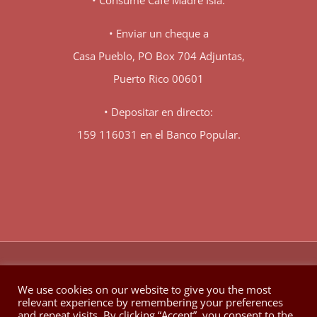
• Enviar un cheque a
Casa Pueblo, PO Box 704 Adjuntas,
Puerto Rico 00601
• Depositar en directo:
159 116031 en el Banco Popular.
♥
© Copyright 1980 -
2026 | Hecho con
en Berkeley California
We use cookies on our website to give you the most
relevant experience by remembering your preferences
Facebook
X
YouTube
Instagram
and repeat visits. By clicking “Accept”, you consent to the