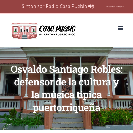
Sintonizar Radio Casa Pueblo
Español
English
Skip
to
content
Osvaldo Santiago Robles:
defensor de la cultura y
la música típica
puertorriqueña