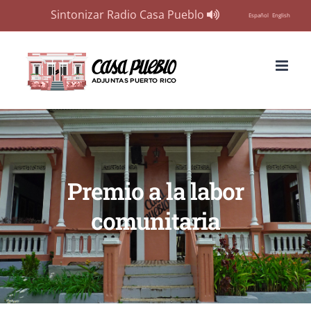
Sintonizar Radio Casa Pueblo
Español
English
Skip
to
content
Premio a la labor
comunitaria