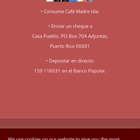
• Consume Café Madre Isla.
• Enviar un cheque a
Casa Pueblo, PO Box 704 Adjuntas,
Puerto Rico 00601
• Depositar en directo:
159 116031 en el Banco Popular.
♥
© Copyright 1980 -
2026 | Hecho con
en Berkeley California
We use cookies on our website to give you the most