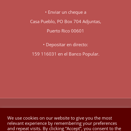
• Enviar un cheque a
Casa Pueblo, PO Box 704 Adjuntas,
Puerto Rico 00601
• Depositar en directo:
159 116031 en el Banco Popular.
♥
© Copyright 1980 -
2026 | Hecho con
en Berkeley California
We use cookies on our website to give you the most
relevant experience by remembering your preferences
Facebook
X
YouTube
Instagram
and repeat visits. By clicking “Accept”, you consent to the