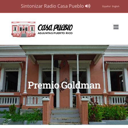
Sintonizar Radio Casa Pueblo
Español
English
Skip
to
content
Premio Goldman