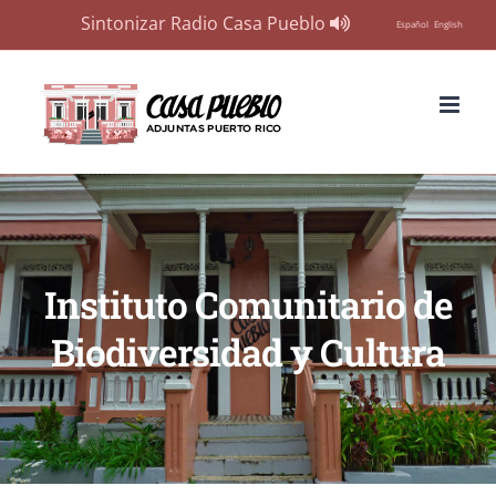
Sintonizar Radio Casa Pueblo
Español
English
Skip
to
content
Instituto Comunitario de
Biodiversidad y Cultura