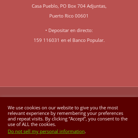
Casa Pueblo, PO Box 704 Adjuntas,
Puerto Rico 00601
• Depositar en directo:
159 116031 en el Banco Popular.
♥
© Copyright 1980 -
2026 | Hecho con
en Berkeley California
We use cookies on our website to give you the most
relevant experience by remembering your preferences
Facebook
X
YouTube
Instagram
and repeat visits. By clicking “Accept”, you consent to the
use of ALL the cookies.
Do not sell my personal information
.