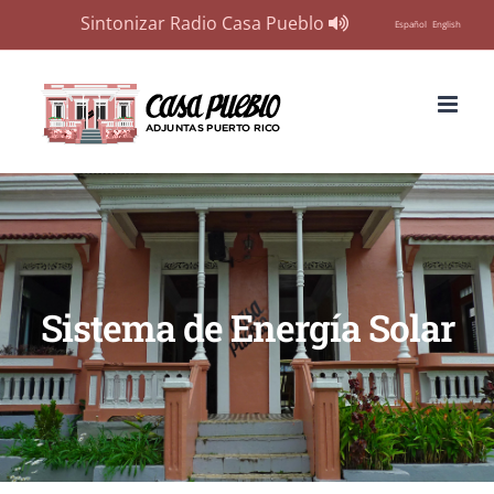
Sintonizar Radio Casa Pueblo
Español
English
Skip
to
content
Sistema de Energía Solar