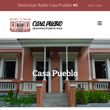
Sintonizar Radio Casa Pueblo
Español
English
Skip
to
content
Casa Pueblo