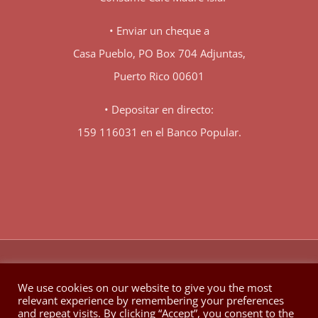
• Enviar un cheque a
Casa Pueblo, PO Box 704 Adjuntas,
Puerto Rico 00601
• Depositar en directo:
159 116031 en el Banco Popular.
♥
© Copyright 1980 -
2026 | Hecho con
en Berkeley California
We use cookies on our website to give you the most
relevant experience by remembering your preferences
Facebook
X
YouTube
Instagram
and repeat visits. By clicking “Accept”, you consent to the