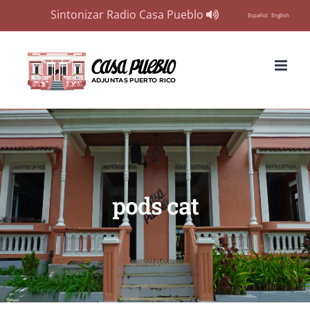
Sintonizar Radio Casa Pueblo
Español
English
Skip
to
content
pods cat