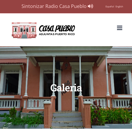
Sintonizar Radio Casa Pueblo
Español
English
Skip
to
content
Galeria