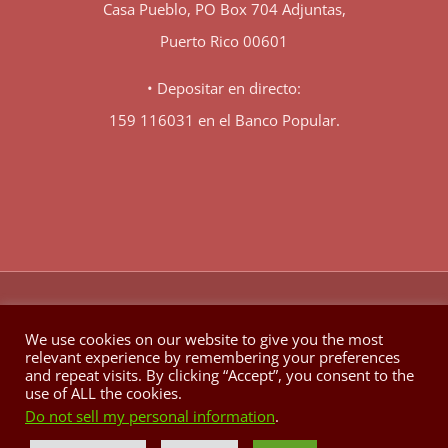
Casa Pueblo, PO Box 704 Adjuntas,
Puerto Rico 00601
• Depositar en directo:
159 116031 en el Banco Popular.
♥
© Copyright 1980 -
2026 | Hecho con
en Berkeley California
We use cookies on our website to give you the most
relevant experience by remembering your preferences
Facebook
X
YouTube
Instagram
and repeat visits. By clicking “Accept”, you consent to the
use of ALL the cookies.
Do not sell my personal information
.