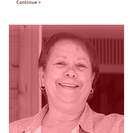
Continue >
Maribel Vázquez dirige la emisora solar de
la montaña