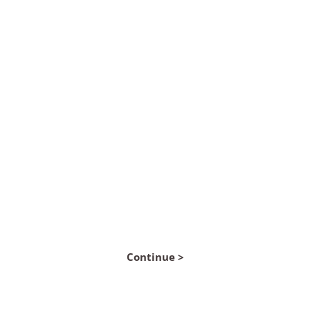
50% of energy
generated
with solar
power at the
point of
consumption
by 2027
Continue >