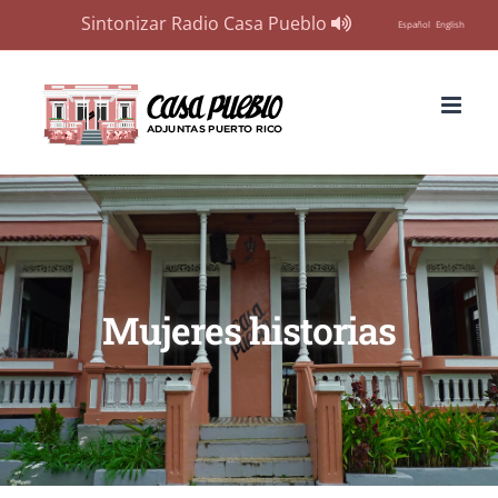
Sintonizar Radio Casa Pueblo
Español
English
Skip
to
content
Mujeres historias