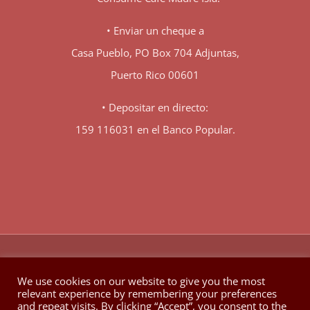
• Enviar un cheque a
Casa Pueblo, PO Box 704 Adjuntas,
Puerto Rico 00601
• Depositar en directo:
159 116031 en el Banco Popular.
♥
© Copyright 1980 -
2026 | Hecho con
en Berkeley California
We use cookies on our website to give you the most
relevant experience by remembering your preferences
Facebook
X
YouTube
Instagram
and repeat visits. By clicking “Accept”, you consent to the