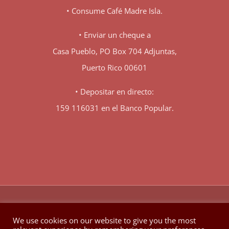
• Consume Café Madre Isla.
• Enviar un cheque a
Casa Pueblo, PO Box 704 Adjuntas,
Puerto Rico 00601
• Depositar en directo:
159 116031 en el Banco Popular.
♥
© Copyright 1980 -
2026 | Hecho con
en Berkeley California
We use cookies on our website to give you the most