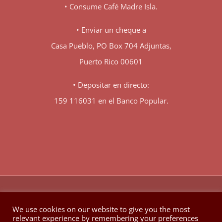
• Consume Café Madre Isla.
• Enviar un cheque a
Casa Pueblo, PO Box 704 Adjuntas,
Puerto Rico 00601
• Depositar en directo:
159 116031 en el Banco Popular.
♥
© Copyright 1980 -
2026 | Hecho con
en Berkeley California
We use cookies on our website to give you the most
relevant experience by remembering your preferences