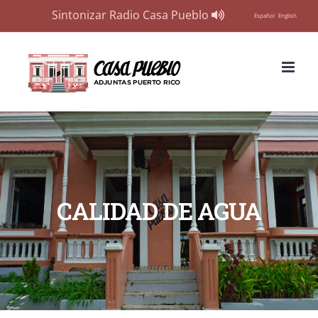
Sintonizar Radio Casa Pueblo
Español
English
Skip
to
content
CALIDAD DE AGUA