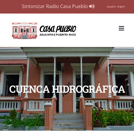
Sintonizar Radio Casa Pueblo
Español
English
Skip
to
content
CUENCA HIDROGRÁFICA