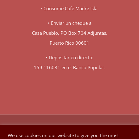
• Consume Café Madre Isla.
• Enviar un cheque a
Casa Pueblo, PO Box 704 Adjuntas,
Puerto Rico 00601
• Depositar en directo:
159 116031 en el Banco Popular.
♥
© Copyright 1980 -
2026 | Hecho con
en Berkeley California
We use cookies on our website to give you the most