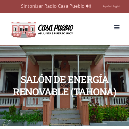
Sintonizar Radio Casa Pueblo
Español
English
Skip
to
content
SALÓN DE ENERGÍA
RENOVABLE (TAHONA)