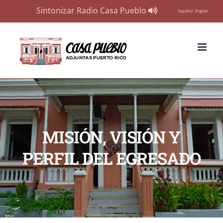
Sintonizar Radio Casa Pueblo
Español
English
Skip
to
content
MISIÓN, VISIÓN Y
PERFIL DEL EGRESADO