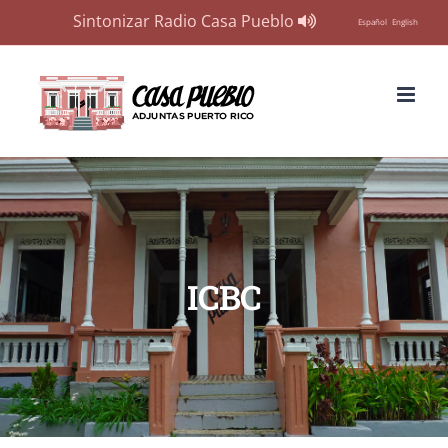
Sintonizar Radio Casa Pueblo
Español
English
Skip
to
content
ICBC