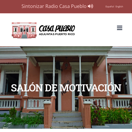
Sintonizar Radio Casa Pueblo
Español
English
Skip
to
content
SALÓN DE MOTIVACIÓN