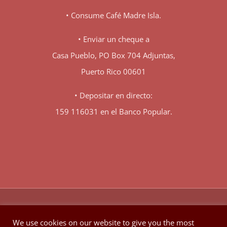
• Consume Café Madre Isla.
• Enviar un cheque a
Casa Pueblo, PO Box 704 Adjuntas,
Puerto Rico 00601
• Depositar en directo:
159 116031 en el Banco Popular.
♥
© Copyright 1980 -
2026 | Hecho con
en Berkeley California
We use cookies on our website to give you the most