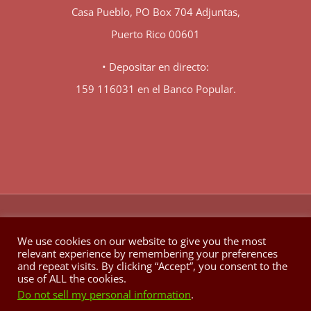
Casa Pueblo, PO Box 704 Adjuntas,
Puerto Rico 00601
• Depositar en directo:
159 116031 en el Banco Popular.
♥
© Copyright 1980 -
2026 | Hecho con
en Berkeley California
We use cookies on our website to give you the most
relevant experience by remembering your preferences
Facebook
X
YouTube
Instagram
and repeat visits. By clicking “Accept”, you consent to the
use of ALL the cookies.
Do not sell my personal information
.