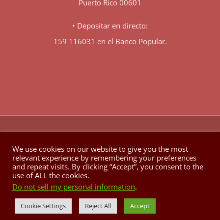
Puerto Rico 00601
• Depositar en directo:
159 116031 en el Banco Popular.
♥
© Copyright 1980 -
2026 | Hecho con
en Berkeley California
We use cookies on our website to give you the most
relevant experience by remembering your preferences
Facebook
X
YouTube
Instagram
and repeat visits. By clicking “Accept”, you consent to the
use of ALL the cookies.
Do not sell my personal information
.
Cookie Settings
Reject All
Accept