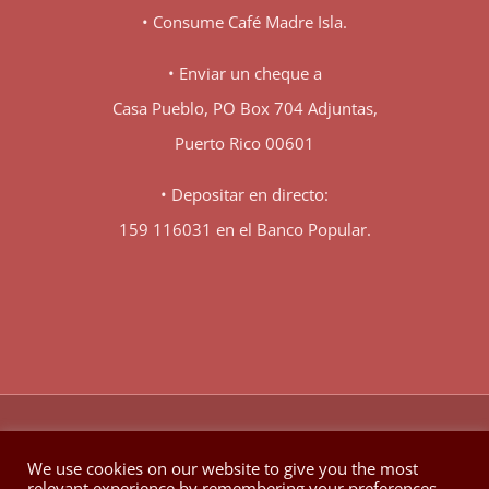
• Consume Café Madre Isla.
• Enviar un cheque a
Casa Pueblo, PO Box 704 Adjuntas,
Puerto Rico 00601
• Depositar en directo:
159 116031 en el Banco Popular.
♥
© Copyright 1980 -
2026 | Hecho con
en Berkeley California
We use cookies on our website to give you the most
relevant experience by remembering your preferences