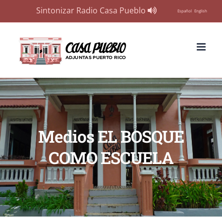
Sintonizar Radio Casa Pueblo
Español
English
Skip
to
content
Medios EL BOSQUE
COMO ESCUELA